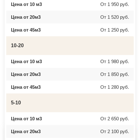
ВАЛУЕВО
КСТОВО
Цена от 10 м3
От 1 950 руб.
ВАТУТИНКИ
ЧАЙКОВСКИЙ
ВЕРБИЛКИ
НОВОЧЕРКАССК
Цена от 20м3
От 1 520 руб.
ВЕРЕЙКА
МИАСС
ВЕРЕЯ
НАЛЬЧИК
ВЕРХНЕЕ МЯЧКОВО
УССУРИЙСК
Цена от 45м3
От 1 250 руб.
ВЕРХОВЬЕ
КАМЕНСК ШАХТИНСКИЙ
ВИДНОЕ
КРАСНОЕ СЕЛО
ВИШНЯКОВСКИЕ ДАЧИ
ОРСК
10-20
ВЛАСЬЕВО
БЕРЕЗНИКИ
ВНУКОВО
ЯКУТСК
ВОЛОКОЛАМСК
КАМЕНСК УРАЛЬСКИЙ
Цена от 10 м3
От 1 980 руб.
ВОРОНОВО
БАЛАБАНОВО
ВОСКРЕСЕНСК
ВОЛОСОВО
ВОСТОЧНЫЙ
СЕРТОЛОВО
Цена от 20м3
От 1 850 руб.
ВОСТРЯКОВО
ПЕРВОУРАЛЬСК
ВОСХОД
КИНЕЛЬ
Цена от 45м3
От 1 280 руб.
ВЫСОКОВСК
НЕФТЕКАМСК
ГАЗОПРОВОД
БОГОРОДСК
ГЛАГОЛЕВО
АРТЕМ
ГЛЕБОВСКИЙ
ГОРЯЧИЙ КЛЮЧ
5-10
ГОЛИЦИНО
БОРОВИЧИ
ГОРКИ ЛЕНИНСКИЕ
ХАНТЫ МАНСИЙСК
ГОРКИ-10
ДМИТРИЕВ
Цена от 10 м3
От 2 650 руб.
ДАВЫДОВО
ПЕТРОПАВЛОВСК КАМЧАТСКИЙ
ДЕДЕНЕВО
АПШЕРОНСК
Цена от 20м3
От 2 100 руб.
ДЕДОВСК
ВЕЛИКИЕ ЛУКИ
ДЕМИХОВО
ЛОМОНОСОВ