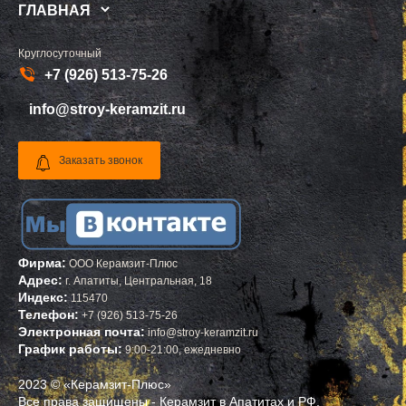
СЫЧЕВО
ТУТАЕВ
ГЛАВНАЯ
ТАЛДОМ
БЕЛЕБЕЙ
ТЕКСТИЛЬЩИК
ПРИМОРСК
ТЕМПЫ
ЯСНЫЙ
Круглосуточный
ТИШКОВО
ВЕРЕЩАГИНО
+7 (926) 513-75-26
ТОМИЛИНО
ГУБАХА
ТРОИЦК
УЗЛОВАЯ
ТРОИЦКОЕ
САЛЕХАРД
info@stroy-keramzit.ru
ТУГОЛЕССКИЙ БОР
ПРОКОПЬЕВСК
ТУПИКОВО
СЕМЕНОВ
ТУЧКОВО
СТАРАЯ РУССА
Заказать звонок
УВАРОВКА
КРАСНОКАМСК
УДЕЛЬНАЯ
АПАТИТЫ
УЗУНОВО
БАЛАХНА
УСПЕНСКОЕ
МИЛЛЕРОВО
ФИРСАНОВКА
НОВОУРАЛЬСК
ФОМИНСКОЕ
ТАЛИЦА
ФОСФОРИТНЫЙ
ИНКЕРМАН
Фирма:
ООО Керамзит-Плюс
ФРЯЗИНО
ЯЛУТОРОВСК
Адрес:
г.
Апатиты
,
Центральная, 18
ФРЯНОВО
КОПЕЙСК
ХИМКИ
САТКА
Индекс:
115470
ХОРЛОВО
АХТУБИНСК
Телефон:
+7 (926) 513-75-26
ХОТЬКОВО
ИШИМБАЙ
Электронная почта:
info@stroy-keramzit.ru
ЧЕРЕПОВО
БИРОБИДЖАН
График работы:
9:00-21:00, ежедневно
ЧЕРКИЗОВО
ШАРЫПОВО
ЧЕРНОГОЛОВКА
ВАЛДАЙ
ЧЕРНОЕ
КУЙБЫШЕВ
2023 © «Керамзит-Плюс»
ЧЕРУСТИ
СОЛИКАМСК
Все права защищены - Керамзит в Апатитах и РФ.