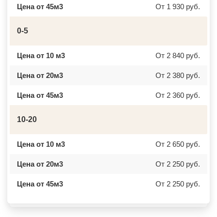
ДЗЕРЖИНСКИЙ
НИЖНЕКАМСК
Цена от 45м3
От 1 930 руб.
ДМИТРОВ
КАСПИЙСК
ДОЛГОПРУДНЫЙ
АЧИНСК
ДОМОДЕДОВО
ЧЕРКЕССК
0-5
ДОРОХОВО
ЖЕЛЕЗНОГОРСК
ДРЕЗНА
АСБЕСТ
ДРУЖБА
БОРИСОГЛЕБСК
Цена от 10 м3
От 2 840 руб.
ДУБКИ
БУЗУЛУК
ДУБНА
ЕССЕНТУКИ
ДУБОВАЯ РОЩА
КАНСК
Цена от 20м3
От 2 380 руб.
ЕГОРЬЕВСК
ТОСНО
ЖЕЛЕЗНОДОРОЖНЫЙ
ЭЛИСТА
Цена от 45м3
От 2 360 руб.
ЖИЛЕВО
ХАСАВЮРТ
ЖУКОВСКИЙ
УХТА
ЗАГОРЯНСКИЙ
НОРИЛЬСК
10-20
ЗАПРУДНЯ
РЕЖ
ЗАРАЙСК
НОВОАЛТАЙСК
ЗАРЕЧЬЕ
НЕВИННОМЫССК
ЗВЕНИГОРОД
ГОРНО АЛТАЙСК
Цена от 10 м3
От 2 650 руб.
ЗЕЛЕНОГРАД
КИНЕШМА
ЗЕЛЕНОГРАДСКИЙ
СЕРОВ
Цена от 20м3
От 2 250 руб.
ЗНАМЯ ОКТЯБРЯ
АЛЬМЕТЬЕВСК
ИВАНТЕЕВКА
ГРОЗНЫЙ
ИКША
ЗЛАТОУСТ
Цена от 45м3
От 2 250 руб.
ИСТРА
НОВОЧЕБОКСАРСК
КАЛИНИНЕЦ
МИРНЫЙ
КАШИРА
ГЕОРГИЕВСК
КИЕВСКИЙ
НОВОКУЙБЫШЕВСК