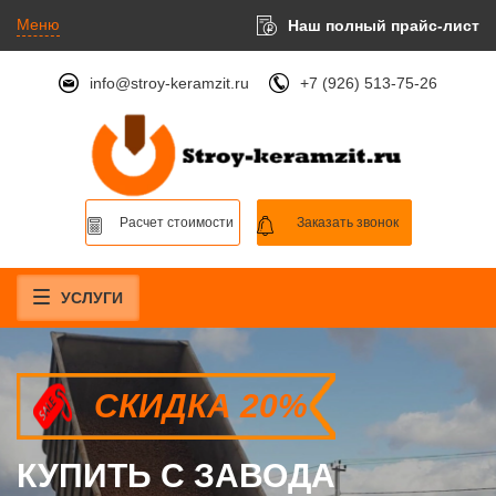
Меню
Наш полный прайс-лист
info@stroy-keramzit.ru
+7 (926) 513-75-26
Расчет стоимости
Заказать звонок
УСЛУГИ
СКИДКА 20%
СКИДКА 20%
СКИДКА 20%
КУПИТЬ С ЗАВОДА
КУПИТЬ С ЗАВОДА
КУПИТЬ С ЗАВОДА