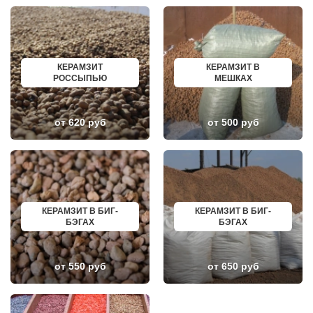
НАХАБИНО
ГУСЬ ХРУСТАЛЬНЫЙ
НЕКРАСОВКА
ИЗБЕРБАШ
НЕКРАСОВСКИЙ
НАЗРАНЬ
НЕМЧИНОВКА
АБИНСК
НИЖНЕЕ ВАЛУЕВО
ПЕРЕВОЗ
НОВИНКИ
ИСКИТИМ
КЕРАМЗИТ
КЕРАМЗИТ В
НОВОБРАТЦЕВСКИЙ
СЫСЕРТЬ
РОССЫПЬЮ
МЕШКАХ
НОВОИВАНОВСКОЕ
КЫЗЫЛ
НОВОПЕТРОВСКОЕ
МИХАЙЛОВКА
НОВОПОДРЕЗКОВО
АКСАЙ
НОВОСИНЬКОВО
ПЕРЕСЛАВЛЬ ЗАЛЕССКИЙ
от 620 руб
от 500 руб
НОГИНСК
ЖУКОВ
ОБОЛЕНСК
КУРЧАТОВ
ОБУХОВО
УГЛИЧ
ОДИНЦОВО
ШЕБЕКИНО
ОЖЕРЕЛЬЕ
БЕЛОВО
ОКТЯБРЬСКИЙ
СОКОЛ
ОПАЛИХА
ОЗЕРСК
ОРЕХОВО-ЗУЕВО
ОКТЯБРЬСК
КЕРАМЗИТ В БИГ-
КЕРАМЗИТ В БИГ-
ОСТРОВЦЫ
КИМРЫ
БЭГАХ
БЭГАХ
ПАВЛОВСКАЯ СЛОБОДА
КОТЛАС
ПАВЛОВСКИЙ ПОСАД
УСТЬ ИЛИМСК
ПЕНИНО
ШАДРИНСК
ПЕРВОМАЙСКОЕ
ДАНКОВ
от 550 руб
от 650 руб
ПЕРЕСВЕТ
МИЧУРИНСК
ПЕСКИ
ВЯЗНИКИ
ПИРОГОВСКИЙ
ГОРОДЕЦ
ПОВАРОВО
САСОВО