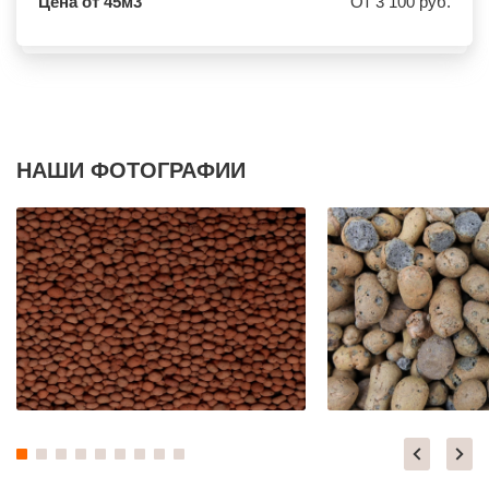
Цена от 45м3
От 3 100 руб.
ВЕРЕЯ
НАЛЬЧИК
ВЕРХНЕЕ МЯЧКОВО
УССУРИЙСК
ВЕРХОВЬЕ
КАМЕНСК ШАХТИНСКИЙ
ВИДНОЕ
КРАСНОЕ СЕЛО
ВИШНЯКОВСКИЕ ДАЧИ
ОРСК
ВЛАСЬЕВО
БЕРЕЗНИКИ
ВНУКОВО
ЯКУТСК
ВОЛОКОЛАМСК
КАМЕНСК УРАЛЬСКИЙ
ВОРОНОВО
БАЛАБАНОВО
ВОСКРЕСЕНСК
ВОЛОСОВО
НАШИ ФОТОГРАФИИ
ВОСТОЧНЫЙ
СЕРТОЛОВО
ВОСТРЯКОВО
ПЕРВОУРАЛЬСК
ВОСХОД
КИНЕЛЬ
ВЫСОКОВСК
НЕФТЕКАМСК
ГАЗОПРОВОД
БОГОРОДСК
ГЛАГОЛЕВО
АРТЕМ
ГЛЕБОВСКИЙ
ГОРЯЧИЙ КЛЮЧ
ГОЛИЦИНО
БОРОВИЧИ
ГОРКИ ЛЕНИНСКИЕ
ХАНТЫ МАНСИЙСК
ГОРКИ-10
ДМИТРИЕВ
ДАВЫДОВО
ПЕТРОПАВЛОВСК КАМЧАТСКИЙ
ДЕДЕНЕВО
АПШЕРОНСК
ДЕДОВСК
ВЕЛИКИЕ ЛУКИ
ДЕМИХОВО
ЛОМОНОСОВ
ДЗЕРЖИНСКИЙ
НИЖНЕКАМСК
ДМИТРОВ
КАСПИЙСК
ДОЛГОПРУДНЫЙ
АЧИНСК
ДОМОДЕДОВО
ЧЕРКЕССК