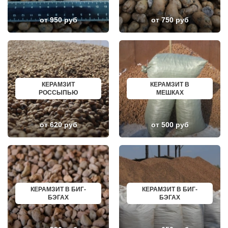
КОЖИНО
КИСЛОВОДСК
КОКОШКИНО
КРОПОТКИН
КОЛЮБАКИНО
УСОЛЬЕ
от 950 руб
от 750 руб
КОММУНАРКА
НИЖНЕВАРТОВСК
КОНСТАНТИНОВО
КОРЕНОВСК
КОРЕНЕВО
ПИОНЕРСКИЙ
КОРОЛЕВ
КИРИШИ
КОСИНО
САРОВ
КОТЕЛЬНИКИ
ЧАПАЕВСК
КРАСКОВО
АЛЕКСИН
КРАСНАЯ ПАХРА
БЕЛОРЕЧЕНСК
КЕРАМЗИТ
КЕРАМЗИТ В
КРАСНОАРМЕЙСК
БОЛЬШОЙ КАМЕНЬ
РОССЫПЬЮ
МЕШКАХ
КРАСНОГОРСК
КИРЖАЧ
КРАСНОЗАВОДСК
ПРИОЗЕРСК
КРАСНОЗНАМЕНСК
САЛЬСК
от 620 руб
от 500 руб
КРАТОВО
ТОБОЛЬСК
КРЮКОВО
ВОТКИНСК
КУБИНКА
КИЗЛЯР
КУПАВНА
БЕРДСК
КУРОВСКОЕ
НЕФТЕЮГАНСК
ЛЕСНОЙ
ВОЛХОВ
ЛЕТОВО
САЛАВАТ
ЛИКИНО-ДУЛЕВО
СОСНОВЫЙ БОР
ЛОБАНОВО
РЕВДА
КЕРАМЗИТ В БИГ-
КЕРАМЗИТ В БИГ-
ЛОБНЯ
ГАГАРИН
БЭГАХ
БЭГАХ
ЛОПАТИНСКИЙ
ПОЧИНОК
ЛОСИНО-ПЕТРОВСКИЙ
ГУСЕВ
ЛОТОШИНО
КАНАШ