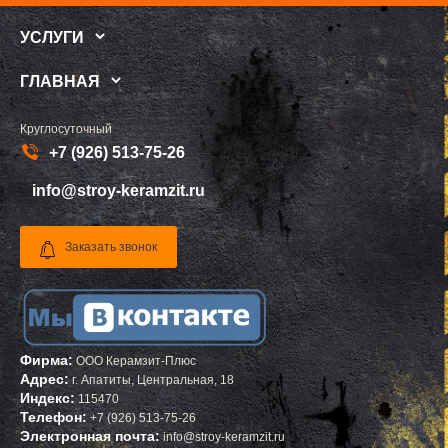
ПОСЕЛОК БОЛЬШЕВИК
МЕЛЕУЗ
ПОСЕЛОК ВОЛОДАРСКОГО
КОЛЬЧУГИНО
УСЛУГИ
ПОСЕЛОК ВОРОВСКОГО
КАМЫШИН
ПОСЕЛОК ИМ. ЦЮРУПЫ
ТИХВИН
ПОСЕЛОК ЛЕСНЫЕ ПОЛЯНЫ
НОВОШАХТИНСК
ГЛАВНАЯ
ПОСЕЛОК ЛМС
ВОЛЬСК
МОСРЕНТГЕН
КОНАКОВО
ПРАВДИНСКИЙ
САРАПУЛ
Круглосуточный
ПРИВОКЗАЛЬНЫЙ
КОМСОМОЛЬСК НА АМУРЕ
ПРОЛЕТАРСКИЙ
КИЗИЛЮРТ
+7 (926) 513-75-26
ПРОТВИНО
МИХАЙЛОВСК
ПТИЧНОЕ
ПЕТУШКИ
info@stroy-keramzit.ru
ПУЧКОВО
ПРИМОРСКО АХТАРСК
ПУШКИНО
ЛЕСОСИБИРСК
ПУЩИНО
БУДЕННОВСК
РАДОВИЦКИЙ
КАЛЯЗИН
Заказать звонок
РАЗВИЛКА
ГЛАЗОВ
РАМЕНСКОЕ
РУБЦОВСК
РАССУДОВО
ГУБКИН
РАСТОРОПОВО
КЛИНЦЫ
РЕММАШ
УСМАНЬ
РЕУТОВ
КУНГУР
РЕЧИЦЫ
КАЧКАНАР
Фирма:
ООО Керамзит-Плюс
РЕШЕТНИКОВО
КОЗЕЛЬСК
Адрес:
г.
Апатиты
,
Центральная, 18
РЖАВКИ
ШАРЬЯ
Индекс:
115470
РОГАЧЕВО
ЧИСТОПОЛЬ
Телефон:
+7 (926) 513-75-26
РОГОЗИНО
ЕФРЕМОВ
Электронная почта:
РОДНИКИ
ЧЕРНЯХОВСК
info@stroy-keramzit.ru