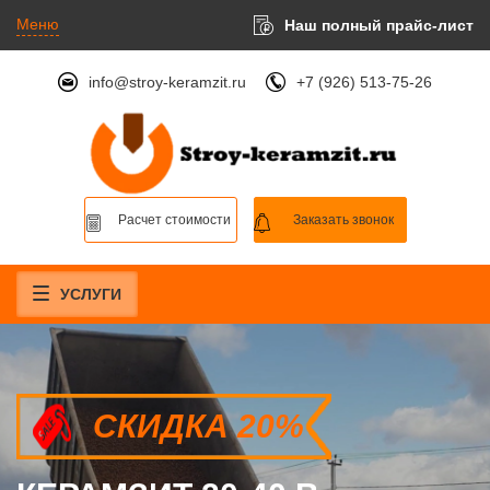
Меню
Наш полный прайс-лист
info@stroy-keramzit.ru
+7 (926) 513-75-26
Расчет стоимости
Заказать звонок
УСЛУГИ
СКИДКА 20%
СКИДКА 20%
СКИДКА 20%