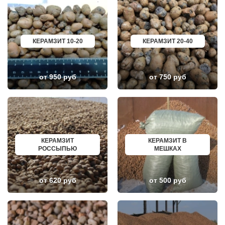
КАЛИНИНЕЦ
МИРНЫЙ
КАШИРА
ГЕОРГИЕВСК
КИЕВСКИЙ
НОВОКУЙБЫШЕВСК
КЛИМОВСК
МИНЕРАЛЬНЫЕ ВОДЫ
КЛИН
ЕЛАБУГА
КЕРАМЗИТ 10-20
КЕРАМЗИТ 20-40
КЛЯЗЬМА
ЕЛЕЦ
КНУТОВО
ПАВЛОВО
КОЖИНО
КИСЛОВОДСК
КОКОШКИНО
КРОПОТКИН
КОЛЮБАКИНО
УСОЛЬЕ
от 950 руб
от 750 руб
КОММУНАРКА
НИЖНЕВАРТОВСК
КОНСТАНТИНОВО
КОРЕНОВСК
КОРЕНЕВО
ПИОНЕРСКИЙ
КОРОЛЕВ
КИРИШИ
КОСИНО
САРОВ
КОТЕЛЬНИКИ
ЧАПАЕВСК
КРАСКОВО
АЛЕКСИН
КРАСНАЯ ПАХРА
БЕЛОРЕЧЕНСК
КЕРАМЗИТ
КЕРАМЗИТ В
КРАСНОАРМЕЙСК
БОЛЬШОЙ КАМЕНЬ
РОССЫПЬЮ
МЕШКАХ
КРАСНОГОРСК
КИРЖАЧ
КРАСНОЗАВОДСК
ПРИОЗЕРСК
КРАСНОЗНАМЕНСК
САЛЬСК
от 620 руб
от 500 руб
КРАТОВО
ТОБОЛЬСК
КРЮКОВО
ВОТКИНСК
КУБИНКА
КИЗЛЯР
КУПАВНА
БЕРДСК
КУРОВСКОЕ
НЕФТЕЮГАНСК
ЛЕСНОЙ
ВОЛХОВ