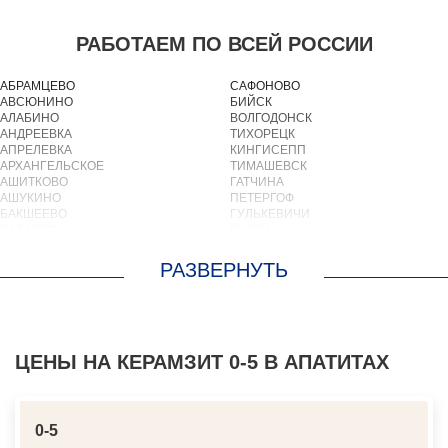
РАБОТАЕМ ПО ВСЕЙ РОССИИ
АБРАМЦЕВО
САФОНОВО
АВСЮНИНО
БИЙСК
АЛАБИНО
ВОЛГОДОНСК
АНДРЕЕВКА
ТИХОРЕЦК
АПРЕЛЕВКА
КИНГИСЕПП
АРХАНГЕЛЬСКОЕ
ТИМАШЕВСК
АШИТКОВО
ГАТЧИНА
АШУКИНО
ПЕТЕРГОФ
БАКШЕЕВО
ГУЛЬКЕВИЧИ
БАЛАШИХА
ВЫКСА
БАРВИХА
БЕРЕЗОВСКИЙ
БАРЫБИНО
ВЫБОРГ
БЕЛООЗЕРСКИЙ
ТУАПСЕ
БЕЛООМУТ
ЗИМА
БЕЛЫЕ СТОЛБЫ
БРАТСК
БОГОРОДСКОЕ
СЕВЕРОДВИНСК
БОЛЬШИЕ ВЯЗЕМЫ
БАЛАКОВО
БОЛЬШИЕ ДВОРЫ
ЦЕНЫ НА КЕРАМЗИТ 0-5 В АПАТИТАХ
НАХОДКА
БОЛЬШОЕ БУНЬКОВО
КОЛПИНО
БОРОДИНО
ЕЙСК
БОТАКОВО
ВОЛЖСК
БРОННИЦЫ
НОВЫЙ УРЕНГОЙ
0-5
БУРЦЕВО
ЛЮБИМ