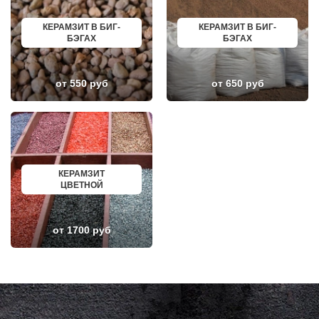
ЛЕТОВО
САЛАВАТ
ЛИКИНО-ДУЛЕВО
СОСНОВЫЙ БОР
ЛОБАНОВО
РЕВДА
КЕРАМЗИТ В БИГ-
КЕРАМЗИТ В БИГ-
ЛОБНЯ
ГАГАРИН
БЭГАХ
БЭГАХ
ЛОПАТИНСКИЙ
ПОЧИНОК
ЛОСИНО-ПЕТРОВСКИЙ
ГУСЕВ
ЛОТОШИНО
КАНАШ
от 550 руб
от 650 руб
ЛУКИНО
КУРГАНИНСК
ЛУНЕВО
ЩЕКИНО
ЛУХОВИЦЫ
ДИМИТРОВГРАД
ЛЫТКАРИНО
СИМ
ЛЬВОВСКИЙ
МАЛОЯРОСЛАВЕЦ
ЛЮБЕРЦЫ
МАРИИНСК
ЛЮБУЧАНЫ
МИНУСИНСК
МАЛАХОВКА
ВЕРХНЯЯ ПЫШМА
КЕРАМЗИТ
МАЛИНО
РОССОШЬ
ЦВЕТНОЙ
МАМЫРИ
УСТЬ ЛАБИНСК
МАРФИНО
КОМСОМОЛЬСК
МЕНДЕЛЕЕВО
РЖЕВ
МЕШКОВО
АЛЕКСЕЕВКА
от 1700 руб
МЕЩЕРИНО
ВЯЗЬМА
МИХНЕВО
ИШИМ
МИШЕРОНСКИЙ
ПОКРОВ
МОЖАЙСК
ЗЕЛЕНОДОЛЬСК
МОЛОДЕЖНЫЙ
ЛИВНЫ
МОЛОКОВО
БОБРОВ
МОНИНО
ЛИСКИ
МОСКОВСКИЙ
КУЗНЕЦК