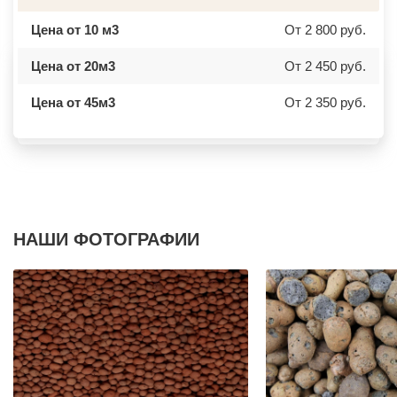
БУТОВО
ОСТРОВ
БЫКОВО
АЗОВ
Цена от 10 м3
От 2 800 руб.
БЫЛОВО
ЛАБИНСК
ВАЛУЕВО
КСТОВО
ВАТУТИНКИ
ЧАЙКОВСКИЙ
Цена от 20м3
От 2 450 руб.
ВЕРБИЛКИ
НОВОЧЕРКАССК
ВЕРЕЙКА
МИАСС
Цена от 45м3
От 2 350 руб.
ВЕРЕЯ
НАЛЬЧИК
ВЕРХНЕЕ МЯЧКОВО
УССУРИЙСК
ВЕРХОВЬЕ
КАМЕНСК ШАХТИНСКИЙ
ВИДНОЕ
КРАСНОЕ СЕЛО
ВИШНЯКОВСКИЕ ДАЧИ
ОРСК
ВЛАСЬЕВО
БЕРЕЗНИКИ
ВНУКОВО
ЯКУТСК
ВОЛОКОЛАМСК
КАМЕНСК УРАЛЬСКИЙ
ВОРОНОВО
БАЛАБАНОВО
ВОСКРЕСЕНСК
ВОЛОСОВО
НАШИ ФОТОГРАФИИ
ВОСТОЧНЫЙ
СЕРТОЛОВО
ВОСТРЯКОВО
ПЕРВОУРАЛЬСК
ВОСХОД
КИНЕЛЬ
ВЫСОКОВСК
НЕФТЕКАМСК
ГАЗОПРОВОД
БОГОРОДСК
ГЛАГОЛЕВО
АРТЕМ
ГЛЕБОВСКИЙ
ГОРЯЧИЙ КЛЮЧ
ГОЛИЦИНО
БОРОВИЧИ
ГОРКИ ЛЕНИНСКИЕ
ХАНТЫ МАНСИЙСК
ГОРКИ-10
ДМИТРИЕВ
ДАВЫДОВО
ПЕТРОПАВЛОВСК КАМЧАТСКИЙ