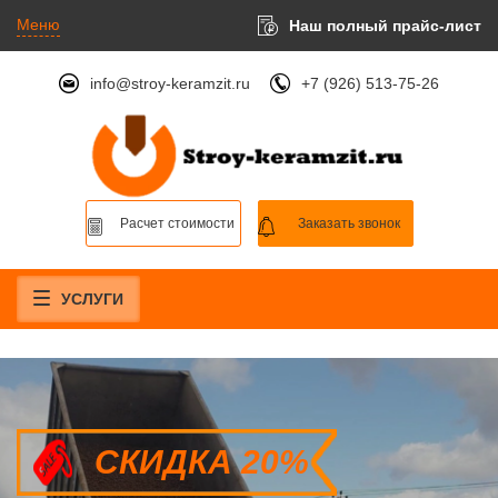
Меню
Наш полный прайс-лист
info@stroy-keramzit.ru
+7 (926) 513-75-26
Расчет стоимости
Заказать звонок
УСЛУГИ
СКИДКА 20%
СКИДКА 20%
СКИДКА 20%